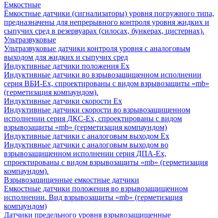
Емкостные
Ёмкостные датчики (сигнализаторы) уровня погружного типа,
предназначены для непрерывного контроля уровня жидких и
сыпучих сред в резервуарах (силосах, бункерах, цистернах).
Ультразвуковые
Ультразвуковые датчики контроля уровня с аналоговым
выходом для жидких и сыпучих сред
Индуктивные датчики положения Ех
Индуктивные датчики во взрывозащищенном исполнении
серия ВБИ-Ех, спроектированы с видом взрывозащиты «mb»
(герметизация компаундом).
Индуктивные датчики скорости Ех
Индуктивные датчики скорости во взрывозащищенном
исполнении серия ДКС-Ех, спроектированы с видом
взрывозащиты «mb» (герметизация компаундом)
Индуктивные датчики с аналоговым выходом Ех
Индуктивные датчики с аналоговым выходом во
взрывозащищенном исполнении серия ДПА-Ех,
спроектированы с видом взрывозащиты «mb» (герметизация
компаундом).
Взрывозащищенные емкостные датчики
Емкостные датчики положения во взрывозащищенном
исполнении. Вид взрывозащиты «mb» (герметизация
компаундом)
Датчики предельного уровня взрывозащищенные