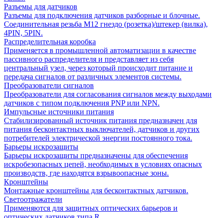
Разъемы для датчиков
Разъемы для подключения датчиков разборные и блочные.
Соединительная резьба М12 гнездо (розетка)/штекер (вилка),
4PIN, 5PIN.
Распределительная коробка
Применяется в промышленной автоматизации в качестве
пассивного распределителя и представляет из себя
центральный узел, через который происходит питание и
передача сигналов от различных элементов системы.
Преобразователи сигналов
Преобразователи для согласования сигналов между выходами
датчиков с типом подключения PNP или NPN.
Импульсные источники питания
Стабилизированный источник питания предназначен для
питания бесконтактных выключателей, датчиков и других
потребителей электрической энергии постоянного тока.
Барьеры искрозащиты
Барьеры искрозащиты предназначены для обеспечения
искробезопасных цепей, необходимых в условиях опасных
производств, где находятся взрывоопасные зоны.
Кронштейны
Монтажные кронштейны для бесконтактных датчиков.
Светоотражатели
Применяются для защитных оптических барьеров и
оптических датчиков типа R.