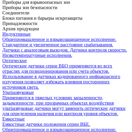
Приборы для взрывоопасных зон
Приборы зон безопасности
Соединители
Блоки питания и барьеры искрозащиты
Принадлежности
Архив продукции
Индуктивные
Общепромышленное и взрывозащищенное исполнение.
Стандартное и увеличенное расстояние срабатывания.
Датчики с аналоговым выходом. Датчики контроля скорости.
Низкотемпературные исполнения.
Оптические
Оптические датчики серии ВБО применяются во всех
отраслях для позиционирования или счета объектов.
Использование в датчиках кодированного инфракрасного
излучения позволяет избежать влияния посторонних
источников света.
Ультразвуковые
Применяются в тяжелых условиях запыленности,
задымленности, при прозрачных объектах воздействия
ультразвуковые датчики могут заменить оптические датчики
для определения наличия или контроля уровня объектов.
Емкостные
Емкостные датчики положения серии ВБЕ.
Общепромышленное и взрывозащищенное исполнение.