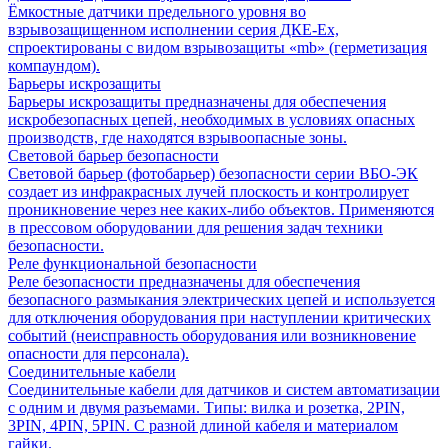
Ёмкостные датчики предельного уровня во
взрывозащищенном исполнении серия ДКЕ-Ех,
спроектированы с видом взрывозащиты «mb» (герметизация
компаундом).
Барьеры искрозащиты
Барьеры искрозащиты предназначены для обеспечения
искробезопасных цепей, необходимых в условиях опасных
производств, где находятся взрывоопасные зоны.
Световой барьер безопасности
Световой барьер (фотобарьер) безопасности серии ВБО-ЭК
создает из инфракрасных лучей плоскость и контролирует
проникновение через нее каких-либо объектов. Применяются
в прессовом оборудовании для решения задач техники
безопасности.
Реле функциональной безопасности
Реле безопасности предназначены для обеспечения
безопасного размыкания электрических цепей и используется
для отключения оборудования при наступлении критических
событий (неисправность оборудования или возникновение
опасности для персонала).
Соединительные кабели
Соединительные кабели для датчиков и систем автоматизации
с одним и двумя разъемами. Типы: вилка и розетка, 2PIN,
3PIN, 4PIN, 5PIN. С разной длиной кабеля и материалом
гайки.