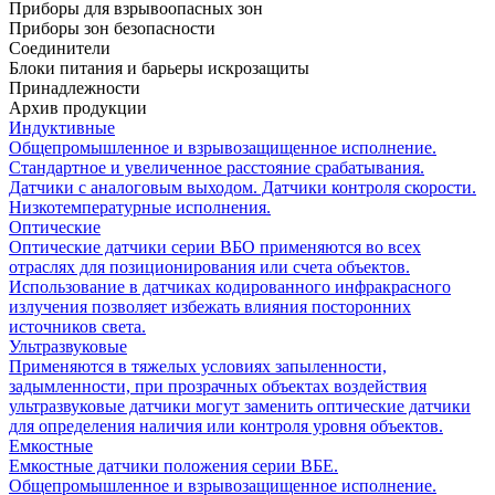
Приборы для взрывоопасных зон
Приборы зон безопасности
Соединители
Блоки питания и барьеры искрозащиты
Принадлежности
Архив продукции
Индуктивные
Общепромышленное и взрывозащищенное исполнение.
Стандартное и увеличенное расстояние срабатывания.
Датчики с аналоговым выходом. Датчики контроля скорости.
Низкотемпературные исполнения.
Оптические
Оптические датчики серии ВБО применяются во всех
отраслях для позиционирования или счета объектов.
Использование в датчиках кодированного инфракрасного
излучения позволяет избежать влияния посторонних
источников света.
Ультразвуковые
Применяются в тяжелых условиях запыленности,
задымленности, при прозрачных объектах воздействия
ультразвуковые датчики могут заменить оптические датчики
для определения наличия или контроля уровня объектов.
Емкостные
Емкостные датчики положения серии ВБЕ.
Общепромышленное и взрывозащищенное исполнение.