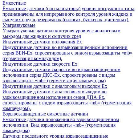
Емкостные
Ёмкостные датчики (сигнализаторы) уровня погружного типа,
предназначены для непрерывного контроля уровня жидких и
сыпучих сред в резервуарах (силосах, бункерах, цистернах).
Ультразвуковые
Ультразвуковые датчики контроля уровня с аналоговым
выходом для жидких и сыпучих сред
Индуктивные датчики положения Ех
Индуктивные датчики во взрывозащищенном исполнении
серия ВБИ-Ех, спроектированы с видом взрывозащиты «mb»
(герметизация компаундом).
Индуктивные датчики скорости Ех
Индуктивные датчики скорости во взрывозащищенном
исполнении серия ДКС-Ех, спроектированы с видом
взрывозащиты «mb» (герметизация компаундом)
Индуктивные датчики с аналоговым выходом Ех
Индуктивные датчики с аналоговым выходом во
взрывозащищенном исполнении серия ДПА-Ех,
спроектированы с видом взрывозащиты «mb» (герметизация
компаундом).
Взрывозащищенные емкостные датчики
Емкостные датчики положения во взрывозащищенном
исполнении. Вид взрывозащиты «mb» (герметизация
компаундом)
Датчики предельного уровня взрывозащищенные