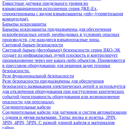
Ёмкостные датчики предельного уровня во
взрывозащищенном исполнении серия ДКЕ-Ех,
спроектированы с видом взрывозащиты «mb» (герметизация
компаундом).
Барьеры искрозащиты
Барьеры искрозащиты предназначены для обеспечения
искробезопасных цепей, необходимых в условиях опасных
производств, где находятся взрывоопасные зоны.
Световой барьер безопасности
Световой барьер (фотобарьер) безопасности серии ВБО-ЭК
создает из инфракрасных лучей плоскость и контролирует
проникновение через нее каких-либо объектов. Применяются
в прессовом оборудовании для решения задач техники
безопасности.
Реле функциональной безопасности
Реле безопасности предназначены для обеспечения
безопасного размыкания электрических цепей и используется
для отключения оборудования при наступлении критических
событий (неисправность оборудования или возникновение
опасности для персонала).
Соединительные кабели
Соединительные кабели для датчиков и систем автоматизации
с одним и двумя разъемами. Типы: вилка и розетка, 2PIN,
3PIN, 4PIN, 5PIN. С разной длиной кабеля и материалом
гайки.