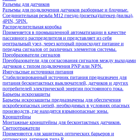
Разъемы для датчиков
Разъемы для подключения датчиков разборные и блочные.
Соединительная резьба М12 гнездо (розетка)/штекер (вилка),
4PIN, 5PIN.
Распределительная коробка
Применяется в промышленной автоматизации в качестве
пассивного распределителя и представляет из себя
центральный узел, через который происходит питание и
передача сигналов от различных элементов системы.
Преобразователи сигналов
Преобразователи для согласования сигналов между выходами
датчиков с типом подключения PNP или NPN.
Импульсные источники питания
Стабилизированный источник питания предназначен для
питания бесконтактных выключателей, датчиков и других
потребителей электрической энергии постоянного тока.
Барьеры искрозащиты
Барьеры искрозащиты предназначены для обеспечения
искробезопасных цепей, необходимых в условиях опасных
производств, где находятся взрывоопасные зоны.
Кронштейны
Монтажные кронштейны для бесконтактных датчиков.
Светоотражатели
Применяются для защитных оптических барьеров и
оптических датчиков типа R.