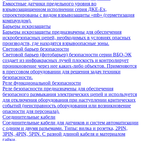
Ёмкостные датчики предельного уровня во
взрывозащищенном исполнении серия ДКЕ-Ех,
спроектированы с видом взрывозащиты «mb» (герметизация
компаундом).
Барьеры искрозащиты
Барьеры искрозащиты предназначены для обеспечения
искробезопасных цепей, необходимых в условиях опасных
производств, где находятся взрывоопасные зоны.
Световой барьер безопасности
Световой барьер (фотобарьер) безопасности серии ВБО-ЭК
создает из инфракрасных лучей плоскость и контролирует
проникновение через нее каких-либо объектов. Применяются
в прессовом оборудовании для решения задач техники
безопасности.
Реле функциональной безопасности
Реле безопасности предназначены для обеспечения
безопасного размыкания электрических цепей и используется
для отключения оборудования при наступлении критических
событий (неисправность оборудования или возникновение
опасности для персонала).
Соединительные кабели
Соединительные кабели для датчиков и систем автоматизации
с одним и двумя разъемами. Типы: вилка и розетка, 2PIN,
3PIN, 4PIN, 5PIN. С разной длиной кабеля и материалом
гайки.