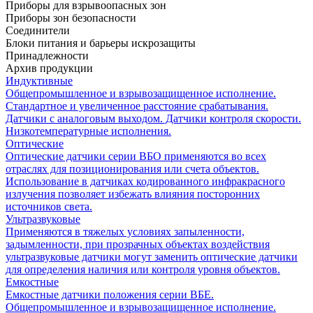
Приборы для взрывоопасных зон
Приборы зон безопасности
Соединители
Блоки питания и барьеры искрозащиты
Принадлежности
Архив продукции
Индуктивные
Общепромышленное и взрывозащищенное исполнение.
Стандартное и увеличенное расстояние срабатывания.
Датчики с аналоговым выходом. Датчики контроля скорости.
Низкотемпературные исполнения.
Оптические
Оптические датчики серии ВБО применяются во всех
отраслях для позиционирования или счета объектов.
Использование в датчиках кодированного инфракрасного
излучения позволяет избежать влияния посторонних
источников света.
Ультразвуковые
Применяются в тяжелых условиях запыленности,
задымленности, при прозрачных объектах воздействия
ультразвуковые датчики могут заменить оптические датчики
для определения наличия или контроля уровня объектов.
Емкостные
Емкостные датчики положения серии ВБЕ.
Общепромышленное и взрывозащищенное исполнение.