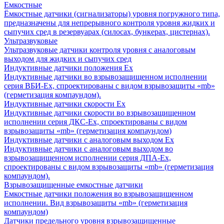
Емкостные
Ёмкостные датчики (сигнализаторы) уровня погружного типа,
предназначены для непрерывного контроля уровня жидких и
сыпучих сред в резервуарах (силосах, бункерах, цистернах).
Ультразвуковые
Ультразвуковые датчики контроля уровня с аналоговым
выходом для жидких и сыпучих сред
Индуктивные датчики положения Ех
Индуктивные датчики во взрывозащищенном исполнении
серия ВБИ-Ех, спроектированы с видом взрывозащиты «mb»
(герметизация компаундом).
Индуктивные датчики скорости Ех
Индуктивные датчики скорости во взрывозащищенном
исполнении серия ДКС-Ех, спроектированы с видом
взрывозащиты «mb» (герметизация компаундом)
Индуктивные датчики с аналоговым выходом Ех
Индуктивные датчики с аналоговым выходом во
взрывозащищенном исполнении серия ДПА-Ех,
спроектированы с видом взрывозащиты «mb» (герметизация
компаундом).
Взрывозащищенные емкостные датчики
Емкостные датчики положения во взрывозащищенном
исполнении. Вид взрывозащиты «mb» (герметизация
компаундом)
Датчики предельного уровня взрывозащищенные