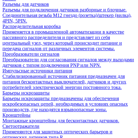
Разъемы для датчиков
Разъемы для подключения датчиков разборные и блочные.
Соединительная резьба М12 гнездо (розетка)/штекер (вилка),
4PIN, 5PIN.
Распределительная коробка
Применяется в промышленной автоматизации в качестве
пассивного распределителя и представляет из себя
центральный узел, через который происходит питание и
передача сигналов от различных элементов системы.
Преобразователи сигналов
Преобразователи для согласования сигналов между выходами
датчиков с типом подключения PNP или NPN.
Импульсные источники питания
Стабилизированный источник питания предназначен для
питания бесконтактных выключателей, датчиков и других
потребителей электрической энергии постоянного тока.
Барьеры искрозащиты
Барьеры искрозащиты предназначены для обеспечения
искробезопасных цепей, необходимых в условиях опасных
производств, где находятся взрывоопасные зоны.
Кронштейны
Монтажные кронштейны для бесконтактных датчиков.
Светоотражатели
Применяются для защитных оптических барьеров и
оптических датчиков типа R.