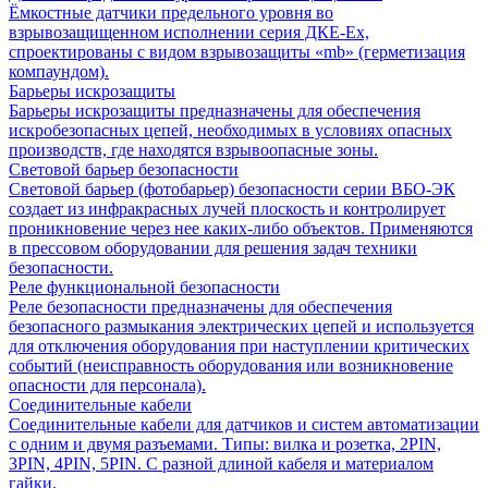
Ёмкостные датчики предельного уровня во
взрывозащищенном исполнении серия ДКЕ-Ех,
спроектированы с видом взрывозащиты «mb» (герметизация
компаундом).
Барьеры искрозащиты
Барьеры искрозащиты предназначены для обеспечения
искробезопасных цепей, необходимых в условиях опасных
производств, где находятся взрывоопасные зоны.
Световой барьер безопасности
Световой барьер (фотобарьер) безопасности серии ВБО-ЭК
создает из инфракрасных лучей плоскость и контролирует
проникновение через нее каких-либо объектов. Применяются
в прессовом оборудовании для решения задач техники
безопасности.
Реле функциональной безопасности
Реле безопасности предназначены для обеспечения
безопасного размыкания электрических цепей и используется
для отключения оборудования при наступлении критических
событий (неисправность оборудования или возникновение
опасности для персонала).
Соединительные кабели
Соединительные кабели для датчиков и систем автоматизации
с одним и двумя разъемами. Типы: вилка и розетка, 2PIN,
3PIN, 4PIN, 5PIN. С разной длиной кабеля и материалом
гайки.