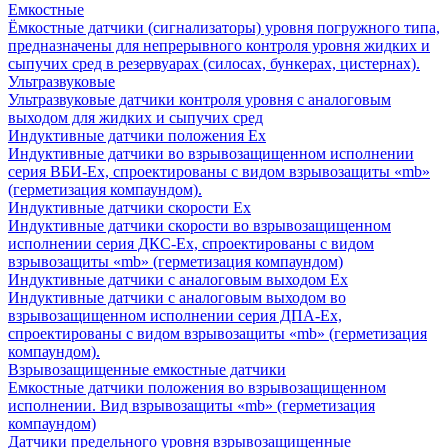
Емкостные
Ёмкостные датчики (сигнализаторы) уровня погружного типа,
предназначены для непрерывного контроля уровня жидких и
сыпучих сред в резервуарах (силосах, бункерах, цистернах).
Ультразвуковые
Ультразвуковые датчики контроля уровня с аналоговым
выходом для жидких и сыпучих сред
Индуктивные датчики положения Ех
Индуктивные датчики во взрывозащищенном исполнении
серия ВБИ-Ех, спроектированы с видом взрывозащиты «mb»
(герметизация компаундом).
Индуктивные датчики скорости Ех
Индуктивные датчики скорости во взрывозащищенном
исполнении серия ДКС-Ех, спроектированы с видом
взрывозащиты «mb» (герметизация компаундом)
Индуктивные датчики с аналоговым выходом Ех
Индуктивные датчики с аналоговым выходом во
взрывозащищенном исполнении серия ДПА-Ех,
спроектированы с видом взрывозащиты «mb» (герметизация
компаундом).
Взрывозащищенные емкостные датчики
Емкостные датчики положения во взрывозащищенном
исполнении. Вид взрывозащиты «mb» (герметизация
компаундом)
Датчики предельного уровня взрывозащищенные