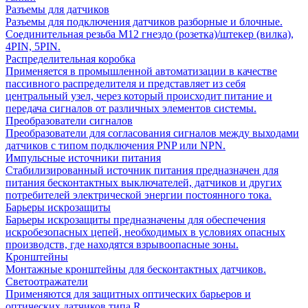
Разъемы для датчиков
Разъемы для подключения датчиков разборные и блочные.
Соединительная резьба М12 гнездо (розетка)/штекер (вилка),
4PIN, 5PIN.
Распределительная коробка
Применяется в промышленной автоматизации в качестве
пассивного распределителя и представляет из себя
центральный узел, через который происходит питание и
передача сигналов от различных элементов системы.
Преобразователи сигналов
Преобразователи для согласования сигналов между выходами
датчиков с типом подключения PNP или NPN.
Импульсные источники питания
Стабилизированный источник питания предназначен для
питания бесконтактных выключателей, датчиков и других
потребителей электрической энергии постоянного тока.
Барьеры искрозащиты
Барьеры искрозащиты предназначены для обеспечения
искробезопасных цепей, необходимых в условиях опасных
производств, где находятся взрывоопасные зоны.
Кронштейны
Монтажные кронштейны для бесконтактных датчиков.
Светоотражатели
Применяются для защитных оптических барьеров и
оптических датчиков типа R.