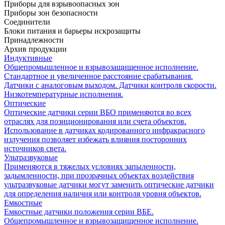
Приборы для взрывоопасных зон
Приборы зон безопасности
Соединители
Блоки питания и барьеры искрозащиты
Принадлежности
Архив продукции
Индуктивные
Общепромышленное и взрывозащищенное исполнение.
Стандартное и увеличенное расстояние срабатывания.
Датчики с аналоговым выходом. Датчики контроля скорости.
Низкотемпературные исполнения.
Оптические
Оптические датчики серии ВБО применяются во всех
отраслях для позиционирования или счета объектов.
Использование в датчиках кодированного инфракрасного
излучения позволяет избежать влияния посторонних
источников света.
Ультразвуковые
Применяются в тяжелых условиях запыленности,
задымленности, при прозрачных объектах воздействия
ультразвуковые датчики могут заменить оптические датчики
для определения наличия или контроля уровня объектов.
Емкостные
Емкостные датчики положения серии ВБЕ.
Общепромышленное и взрывозащищенное исполнение.