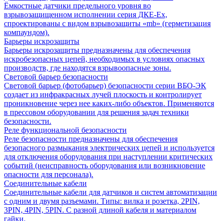
Ёмкостные датчики предельного уровня во
взрывозащищенном исполнении серия ДКЕ-Ех,
спроектированы с видом взрывозащиты «mb» (герметизация
компаундом).
Барьеры искрозащиты
Барьеры искрозащиты предназначены для обеспечения
искробезопасных цепей, необходимых в условиях опасных
производств, где находятся взрывоопасные зоны.
Световой барьер безопасности
Световой барьер (фотобарьер) безопасности серии ВБО-ЭК
создает из инфракрасных лучей плоскость и контролирует
проникновение через нее каких-либо объектов. Применяются
в прессовом оборудовании для решения задач техники
безопасности.
Реле функциональной безопасности
Реле безопасности предназначены для обеспечения
безопасного размыкания электрических цепей и используется
для отключения оборудования при наступлении критических
событий (неисправность оборудования или возникновение
опасности для персонала).
Соединительные кабели
Соединительные кабели для датчиков и систем автоматизации
с одним и двумя разъемами. Типы: вилка и розетка, 2PIN,
3PIN, 4PIN, 5PIN. С разной длиной кабеля и материалом
гайки.