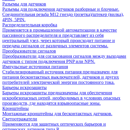
Разъемы для датчиков
Разъемы для подключения датчиков разборные и блочные.
Соединительная резьба М12 гнездо (розетка)/штекер (вилка),
4PIN, 5PIN.
Распределительная коробка
Применяется в промышленной автоматизации в качестве
пассивного распределителя и представляет из себя
центральный узел, через который происходит питание и
передача сигналов от различных элементов системы.
Преобразователи сигналов
Преобразователи для согласования сигналов между выходами
датчиков с типом подключения PNP или NPN.
Импульсные источники питания
Стабилизированный источник питания предназначен для
питания бесконтактных выключателей, датчиков и других
потребителей электрической энергии постоянного тока.
Барьеры искрозащиты
Барьеры искрозащиты предназначены для обеспечения
искробезопасных цепей, необходимых в условиях опасных
производств, где находятся взрывоопасные зоны.
Кронштейны
Монтажные кронштейны для бесконтактных датчиков.
Светоотражатели
Применяются для защитных оптических барьеров и
оптических датчиков типа R.