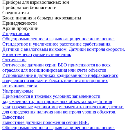
Приборы для взрывоопасных зон
Приборы зон безопасности
Соединители
Блоки питания и барьеры искрозащиты
Принадлежности
Архив продукции
Индуктивные
Общепромышленное и взрывозащищенное исполнение.
Стандартное и увеличенное расстояние срабатывания.
Датчики с аналоговым выходом. Датчики контроля скорости.
Низкотемпературные исполнения.
Оптические
Оптические датчики серии ВБО применяются во всех
отраслях для позиционирования или счета объектов.
Использование в датчиках кодированного инфракрасного
излучения позволяет избежать влияния посторонних
источников света.
Ультразвуковые
Применяются в тяжелых условиях запыленности,
задымленности, при прозрачных объектах воздействия
ультразвуковые датчики могут заменить оптические датчики
для определения наличия или контроля уровня объектов.
Емкостные
Емкостные датчики положения серии ВБЕ.
Общепромышленное и взрывозащищенное исполнение.