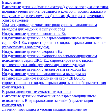
Емкостные
Ёмкостные датчики (сигнализаторы) уровня погружного типа,
предназначены для непрерывного контроля уровня жидких и
сыпучих сред в резервуарах (силосах, бункерах, цистернах).
Ультразвуковые
Ультразвуковые датчики контроля уровня с аналоговым
выходом для жидких и сыпучих сред
Индуктивные датчики положения Ех
Индуктивные датчики во взрывозащищенном исполнении
серия ВБИ-Ех, спроектированы с видом взрывозащиты «mb»
(герметизация компаундом).
Индуктивные датчики скорости Ех
Индуктивные датчики скорости во взрывозащищенном
исполнении серия ДКС-Ех, спроектированы с видом
взрывозащиты «mb» (герметизация компаундом)
Индуктивные датчики с аналоговым выходом Ех
Индуктивные датчики с аналоговым выходом во
взрывозащищенном исполнении серия ДПА-Ех,
спроектированы с видом взрывозащиты «mb» (герметизация
компаундом).
Взрывозащищенные емкостные датчики
Емкостные датчики положения во взрывозащищенном
исполнении. Вид взрывозащиты «mb» (герметизация
компаундом)
Датчики предельного уровня взрывозащищенные