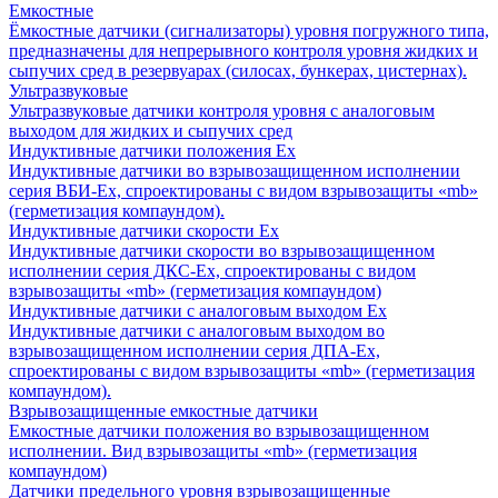
Емкостные
Ёмкостные датчики (сигнализаторы) уровня погружного типа,
предназначены для непрерывного контроля уровня жидких и
сыпучих сред в резервуарах (силосах, бункерах, цистернах).
Ультразвуковые
Ультразвуковые датчики контроля уровня с аналоговым
выходом для жидких и сыпучих сред
Индуктивные датчики положения Ех
Индуктивные датчики во взрывозащищенном исполнении
серия ВБИ-Ех, спроектированы с видом взрывозащиты «mb»
(герметизация компаундом).
Индуктивные датчики скорости Ех
Индуктивные датчики скорости во взрывозащищенном
исполнении серия ДКС-Ех, спроектированы с видом
взрывозащиты «mb» (герметизация компаундом)
Индуктивные датчики с аналоговым выходом Ех
Индуктивные датчики с аналоговым выходом во
взрывозащищенном исполнении серия ДПА-Ех,
спроектированы с видом взрывозащиты «mb» (герметизация
компаундом).
Взрывозащищенные емкостные датчики
Емкостные датчики положения во взрывозащищенном
исполнении. Вид взрывозащиты «mb» (герметизация
компаундом)
Датчики предельного уровня взрывозащищенные