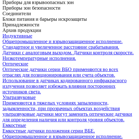
Приборы для взрывоопасных зон
Приборы зон безопасности
Соединители
Блоки питания и барьеры искрозащиты
Принадлежности
Архив продукции
Индуктивные
Общепромышленное и взрывозащищенное исполнение.
Стандартное и увеличенное расстояние срабатывания.
Датчики с аналоговым выходом. Датчики контроля скорости.
Низкотемпературные исполнения.
Оптические
Оптические датчики серии ВБО применяются во всех
отраслях для позиционирования или счета объектов.
Использование в датчиках кодированного инфракрасного
излучения позволяет избежать влияния посторонних
источников света.
Ультразвуковые
Применяются в тяжелых условиях запыленности,
задымленности, при прозрачных объектах воздействия
ультразвуковые датчики могут заменить оптические датчики
для определения наличия или контроля уровня объектов.
Емкостные
Емкостные датчики положения серии ВБЕ.
Общепромышленное и взрывозащищенное исполнение.