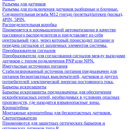
Разъемы для датчиков
Разъемы для подключения датчиков разборные и блочные.
Соединительная резьба М12 гнездо (розетка)/штекер (вилка),
4PIN, 5PIN.
Распределительная коробка
Применяется в промышленной автоматизации в качестве
пассивного распределителя и представляет из себя
центральный узел, через который происходит питание и
передача сигналов от различных элементов системы.
Преобразователи сигналов
Преобразователи для согласования сигналов между выходами
датчиков с типом подключения PNP или NPN.
Импульсные источники питания
Стабилизированный источник питания предназначен для
питания бесконтактных выключателей, датчиков и других
потребителей электрической энергии постоянного тока.
Барьеры искрозащиты
Барьеры искрозащиты предназначены для обеспечения
искробезопасных цепей, необходимых в условиях опасных
производств, где находятся взрывоопасные зоны.
Кронштейны
Монтажные кронштейны для бесконтактных датчиков.
Светоотражатели
Применяются для защитных оптических барьеров и
оптических датчиков типа R.