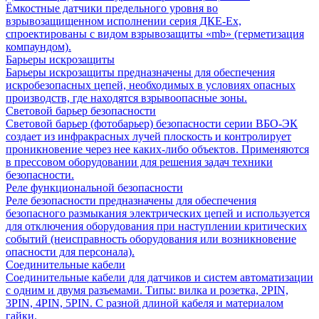
Ёмкостные датчики предельного уровня во
взрывозащищенном исполнении серия ДКЕ-Ех,
спроектированы с видом взрывозащиты «mb» (герметизация
компаундом).
Барьеры искрозащиты
Барьеры искрозащиты предназначены для обеспечения
искробезопасных цепей, необходимых в условиях опасных
производств, где находятся взрывоопасные зоны.
Световой барьер безопасности
Световой барьер (фотобарьер) безопасности серии ВБО-ЭК
создает из инфракрасных лучей плоскость и контролирует
проникновение через нее каких-либо объектов. Применяются
в прессовом оборудовании для решения задач техники
безопасности.
Реле функциональной безопасности
Реле безопасности предназначены для обеспечения
безопасного размыкания электрических цепей и используется
для отключения оборудования при наступлении критических
событий (неисправность оборудования или возникновение
опасности для персонала).
Соединительные кабели
Соединительные кабели для датчиков и систем автоматизации
с одним и двумя разъемами. Типы: вилка и розетка, 2PIN,
3PIN, 4PIN, 5PIN. С разной длиной кабеля и материалом
гайки.